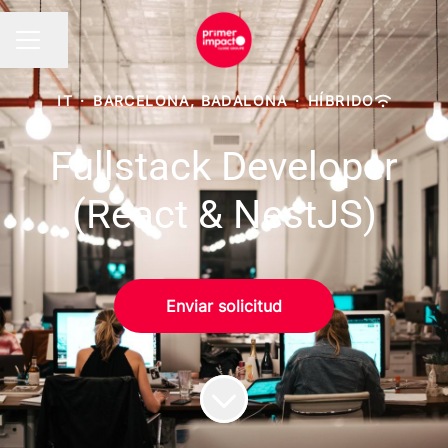
Compartir página
MENÚ DE EMPLEO
IT
·
BARCELONA, BADALONA
·
HÍBRIDO
Fullstack Developer
(React & NestJS)
Enviar solicitud